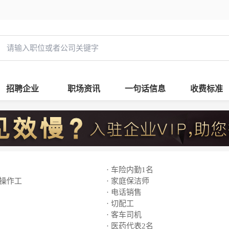
招聘企业
职场资讯
一句话信息
收费标准
· 车险内勤1名
线操作工
· 家庭保洁师
· 电话销售
· 切配工
· 客车司机
· 医药代表2名