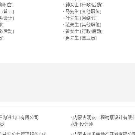
他职位]
· 钟女士 [行政/后勤]
工/普工]
· 马先生 [其他职位]
务/会计]
· 叶先生 [网络/IT]
师]
· 范先生 [其他职位]
政/后勤]
· 曾女士 [行政/后勤]
员]
· 男先生 [营业员]
古千淘进出口有限公司
· 内蒙古润友工程勘察设计有限
员
水利设计师
古广益安公共管理服务中心
· 内蒙古加禾房地产开发有限公