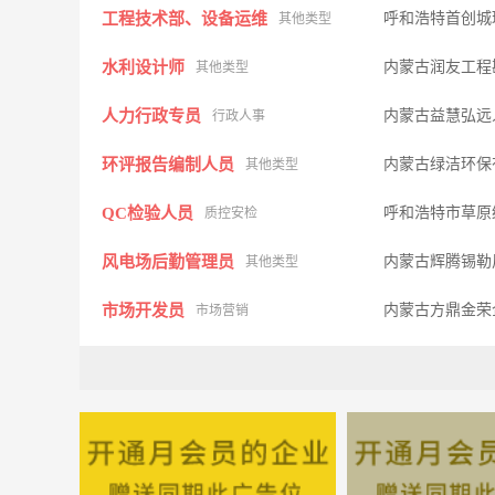
工程技术部、设备运维
呼和浩特首创城
其他类型
水利设计师
内蒙古润友工程
其他类型
人力行政专员
内蒙古益慧弘远
行政人事
环评报告编制人员
内蒙古绿洁环保
其他类型
QC检验人员
呼和浩特市草原
质控安检
风电场后勤管理员
内蒙古辉腾锡勒
其他类型
市场开发员
内蒙古方鼎金荣
市场营销
废气处理工程师
内蒙古克澜尔环
其他类型
助理兼司机
内蒙古吉美房地
其他类型
工程造价预算员成手
内蒙古和泰工程
其他类型