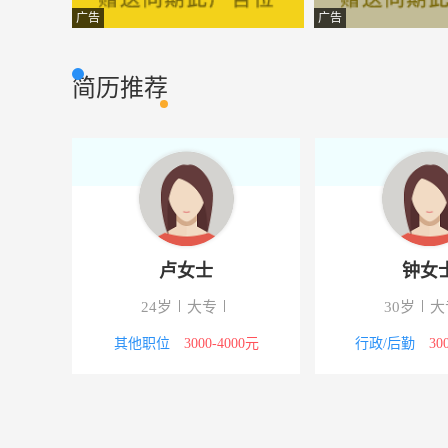
安装预算员
内蒙古宇恒工程
其他类型
广告
广告
税务代理申报
内蒙古道勤税务
财会审计
简历推荐
项目经理
内蒙古达华会计
其他类型
电话呼叫人员
内蒙古正恒财务
客户服务
物业工程部经理
内蒙古平亚房地
其他类型
化工专业咨询项目助理
内蒙古弘和节能
其他类型
卢女士
钟女
奶厅技术服务工程师
内蒙古民泽农牧
其他类型
24岁
大专
30岁
地质工程师
内蒙古第一地质
其他类型
-5000元
其他职位
3000-4000元
行政/后勤
3