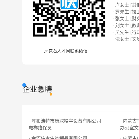
· 卢女士 [其
· 罗先生 [技
· 张女士 [财
· 刘女士 [教
· 吴先生 [行
· 沈女士 [文
牙克石人才网联系微信
企业急聘
· 呼和浩特市康深楼宇设备有限公司
· 内蒙
电梯维保员
办公室文
· 金河佑本生物制品有限公司
· 内蒙